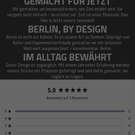
GEMACHT FÜR JETZT
Wir gestalten, um herauszufordern, wie Zeit erlebt wird. Sie
vergeht nicht einfach – du erlebst sie. Zeit ist unser Material. Das
Hier & Jetzt unsere Leinwand.
BERLIN, BY DESIGN
Berlin ist nicht nur Kulisse. Es ist unsere Art zu Denken. Geprägt von
Kultur und Experimentierfreude gestalten wir mit Intention.
Weltweit ausgezeichnet – unverkennbar: Berlin.
IM ALLTAG BEWÄHRT
Gutes Design ist zugänglich. Mit einem Jahrzehnt Erfahrung werden
unsere Stücke mit Präzision gefertigt und sind dafür gemacht, sie
täglich zu tragen.
5.0
Mit
Basierend auf 1 Rezension
5.0
von
5
1
5
Mit von 5 Sternen bewertet
Sternen
4
0
Mit von 5 Sternen bewertet
bewertet
3
0
Mit von 5 Sternen bewertet
5-
4-
3-
2-
1-
Sterne-
Sterne-
Sterne-
Sterne-
Sterne-
2
0
Mit von 5 Sternen bewertet