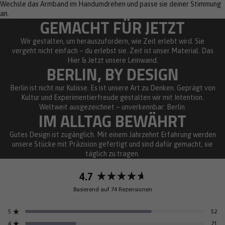
Wechsle das Armband im Handumdrehen und passe sie deiner Stimmung
an.
GEMACHT FÜR JETZT
Wir gestalten, um herauszufordern, wie Zeit erlebt wird. Sie
vergeht nicht einfach – du erlebst sie. Zeit ist unser Material. Das
Hier & Jetzt unsere Leinwand.
BERLIN, BY DESIGN
Berlin ist nicht nur Kulisse. Es ist unsere Art zu Denken. Geprägt von
Kultur und Experimentierfreude gestalten wir mit Intention.
Weltweit ausgezeichnet – unverkennbar: Berlin.
IM ALLTAG BEWÄHRT
Gutes Design ist zugänglich. Mit einem Jahrzehnt Erfahrung werden
unsere Stücke mit Präzision gefertigt und sind dafür gemacht, sie
täglich zu tragen.
4.7
Mit
Basierend auf 74 Rezensionen
4.7
von
5
52
5
Mit von 5 Sternen bewertet
Sternen
4
21