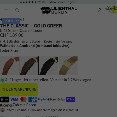
★★★★★ 4,7/5 Bei 3.500+ Bewertungen
ARTIKEL
WARENK
0
DEO
IELEN
Klicken
4.7
Bestseller
Mit
THE CLASSIC – GOLD GREEN
Sie,
4.7
von
Ø 42.5 mm – Quarz – Leder
um
5
CHF 189.00
zu
Sternen
bewertet
inkl. Zollgebühren und Steuern. Kostenfreier Versand.
den
Wähle dein Armband (Armband inklusive):
Rezensionen
Leder Braun
zu
scrollen
Auf Lager · Jetzt bestellen · Versand in 1-2 Werktagen
IN DEN WARENKORB
Zahle in Raten.
Robert, Eva und 1.000+ andere mögen dieses Produkt