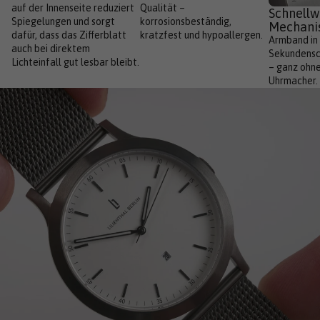
auf der Innenseite reduziert
Qualität –
Schnellw
Spiegelungen und sorgt
korrosionsbeständig,
Mechani
dafür, dass das Zifferblatt
kratzfest und hypoallergen.
Armband in
auch bei direktem
Sekundensc
Lichteinfall gut lesbar bleibt.
– ganz ohn
Uhrmacher.