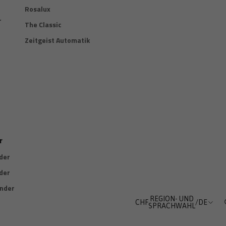
Rosalux
r
The Classic
Zeitgeist Automatik
r
der
der
nder
REGION- UND
CHF
/
DE
SPRACHWAHL