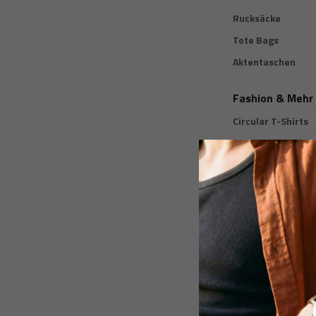
Rucksäcke
Tote Bags
Aktentaschen
Fashion & Mehr
Circular T-Shirts
Isolierte Trinkfla
Gift Guide
Für Wen
Für Ihn
Für Sie
Für Alle