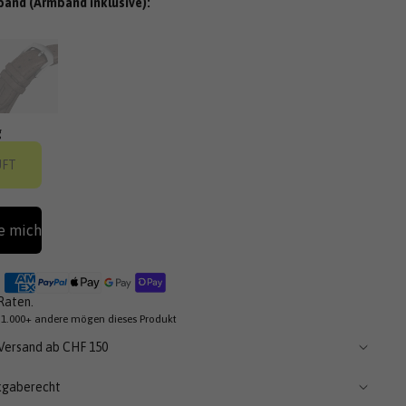
and (Armband inklusive):
ezensionen
u
crollen
g
UFT
e mich
Raten.
 1.000+ andere mögen dieses Produkt
Versand ab CHF 150
kgaberecht