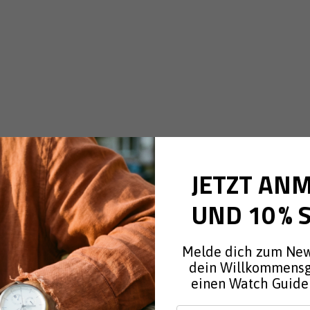
sche
JETZT AN
UND 10 % 
Melde dich zum New
dein Willkommens
einen Watch Guide 