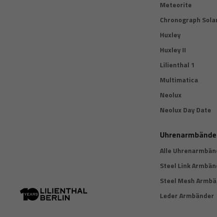
Meteorite
Chronograph Sola
Huxley
Huxley II
Lilienthal 1
Multimatica
Neolux
Neolux Day Date
Uhrenarmbände
Alle Uhrenarmbän
Steel Link Armbän
Steel Mesh Armbä
Leder Armbänder