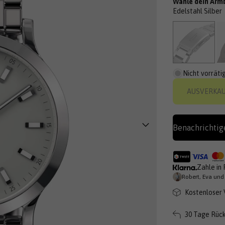
Wähle dein Armb
R
Edelstahl Silber
z
s
Nicht vorräti
AUSVERKA
Benachrichtig
Zahle in 
Robert, Eva und
Kostenloser 
30 Tage Rüc