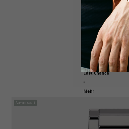
Nach Preis
Unter 250 CHF
Unter 550 CHF
Unter 750 CHF
Geschenkgutsche
Last Chance
Mehr
Ausverkauft