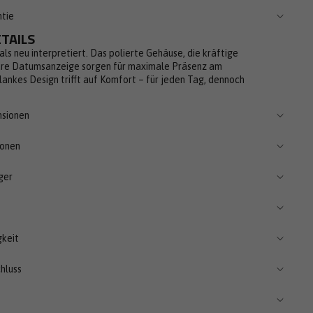
ntie
TAILS
ls neu interpretiert. Das polierte Gehäuse, die kräftige
lare Datumsanzeige sorgen für maximale Präsenz am
ankes Design trifft auf Komfort – für jeden Tag, dennoch
nsionen
ionen
ger
keit
hluss