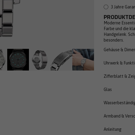
3 Jahre Gara
PRODUKTDE
Moderne Essentia
Farbe und die k
Handgelenk. Schl
besonders.
Gehäuse & Dime
Uhrwerk & Funkt
Zifferblatt & Zei
Glas
Wasserbeständig
Armband & Versc
Anleitung