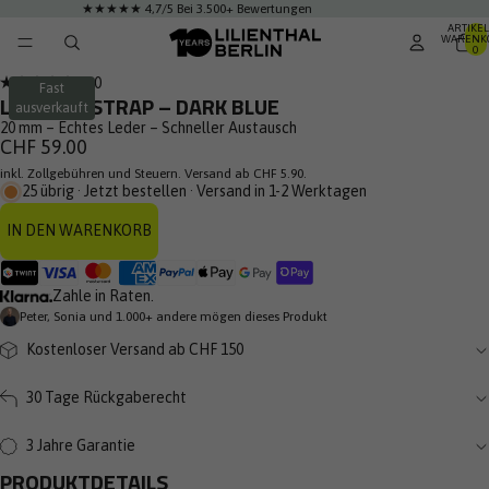
★★★★★ 4,7/5 Bei 3.500+ Bewertungen
ARTIKEL
WARENK
0
Klicken
5.0
Fast
Mit
LEATHER STRAP – DARK BLUE
Sie,
ausverkauft
5.0
von
20 mm – Echtes Leder – Schneller Austausch
um
5
CHF 59.00
zu
Sternen
bewertet
inkl. Zollgebühren und Steuern. Versand ab CHF 5.90.
den
25 übrig · Jetzt bestellen · Versand in 1-2 Werktagen
Rezensionen
zu
IN DEN WARENKORB
scrollen
Zahle in Raten.
Peter, Sonia und 1.000+ andere mögen dieses Produkt
Kostenloser Versand ab CHF 150
30 Tage Rückgaberecht
3 Jahre Garantie
PRODUKTDETAILS