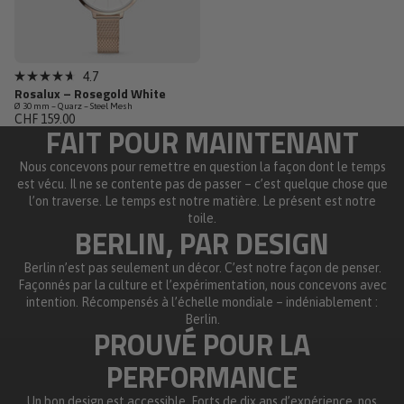
Épuisé
4.7
Noté
Rosalux – Rosegold White
4.7
Ø 30 mm – Quarz – Steel Mesh
sur
CHF 159.00
5
FAIT POUR MAINTENANT
étoiles
Nous concevons pour remettre en question la façon dont le temps
est vécu. Il ne se contente pas de passer – c’est quelque chose que
l’on traverse. Le temps est notre matière. Le présent est notre
toile.
BERLIN, PAR DESIGN
Berlin n’est pas seulement un décor. C’est notre façon de penser.
Façonnés par la culture et l’expérimentation, nous concevons avec
intention. Récompensés à l’échelle mondiale – indéniablement :
Berlin.
PROUVÉ POUR LA
PERFORMANCE
Un bon design est accessible. Forts de dix ans d’expérience, nos