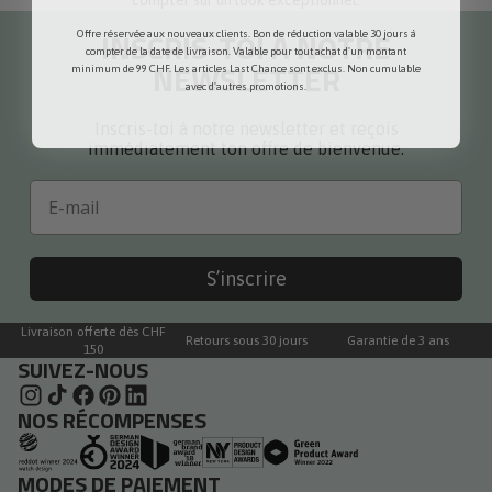
INSCRIS-TOI À NOTRE
Offre réservée aux nouveaux clients. Bon de réduction valable 30 jours à
compter de la date de livraison. Valable pour tout achat d'un montant
NEWSLETTER
minimum de 99 CHF. Les articles Last Chance sont exclus. Non cumulable
avec d'autres promotions.
Inscris-toi à notre newsletter et reçois
immédiatement ton offre de bienvenue.
Email
S’inscrire
Livraison offerte dès CHF
Retours sous 30 jours
Garantie de 3 ans
150
SUIVEZ-NOUS
NOS RÉCOMPENSES
MODES DE PAIEMENT