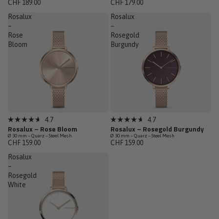
CHF 189.00
CHF 179.00
5
5
étoiles
étoiles
Rosalux
Rosalux
–
–
Rose
Rosegold
Bloom
Burgundy
Dernières pièces
Dernières pièces
4.7
4.7
Noté
Noté
Rosalux – Rose Bloom
Rosalux – Rosegold Burgundy
4.7
4.7
Ø 30 mm – Quarz – Steel Mesh
Ø 30 mm – Quarz – Steel Mesh
sur
sur
CHF 159.00
CHF 159.00
5
5
étoiles
étoiles
Rosalux
–
Rosegold
White