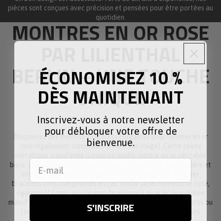
pièces sont conçues avec précision et pensées pour être portées au
quotidien.
MONTRES EN OR ROSE
PAR LILIENTHAL
BERLIN – UNE TOUCHE
ÉCONOMISEZ 10 %
UNIQUE
DÈS MAINTENANT
Inscrivez-vous à notre newsletter
pour débloquer votre offre de
Découvrez des montres-bracelets élégantes pour femmes en or
bienvenue.
rose (également connu sous le nom d'or rouge). Cette teinte
métallique transforme n'importe quelle montre en un véritable
bijou, offrant cette touche distinctive : élégante, extraordinaire et
intemporelle. Nos montres en or rose sont livrées avec des
bracelets interchangeables en cuir, maille (acier inoxydable tissé,
également connu sous le nom de milanais) ou acier inoxydable
massif. Que vous préfériez des styles monochromes minimalistes ou
S'INSCRIRE
l'or rose associé à d'autres couleurs – vous pouvez toujours
compter sur un look exceptionnel.